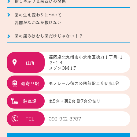
指しゃぶりと歯並びの関係
歯の生え変わりについて
乳歯がなかなか抜けない
歯の痛みはむし歯だけじゃない！？
福岡県北九州市小倉南区徳力１丁目-１
住所
２-１４
メゾンOM１F
最寄り駅
モノレール徳力公団前駅より徒歩1分
駐車場
表5台＋裏2台 計7台分あり
TEL
093-962-8787